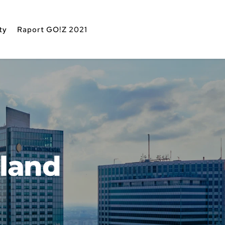
ty
Raport GO!Z 2021
oland