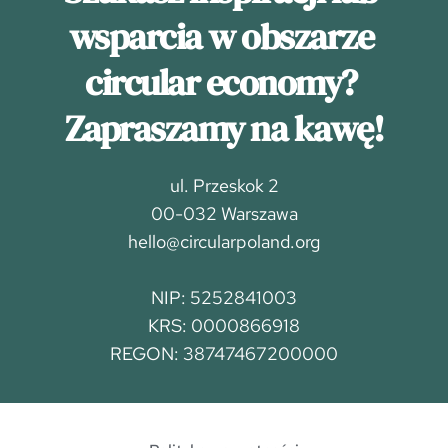
wsparcia w obszarze 
circular economy? 
Zapraszamy na kawę!
ul. Przeskok 2
00-032 Warszawa
hello@circularpoland.org
NIP: 5252841003
KRS: 0000866918
REGON: 38747467200000