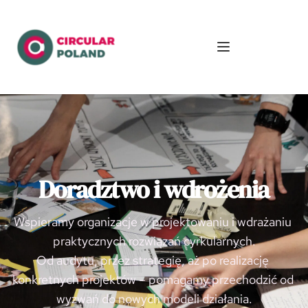
Doradztwo i wdrożenia
Wspieramy organizacje w projektowaniu i wdrażaniu 
praktycznych rozwiązań cyrkularnych.
Od audytu, przez strategię, aż po realizację 
konkretnych projektów – pomagamy przechodzić od 
wyzwań do nowych modeli działania.