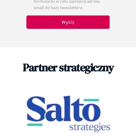
formularzu w celu zapisania adresu
email do bazy newslettera
Wyślij
Partner strategiczny